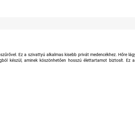
szűrővel. Ez a szivattyú alkalmas kisebb privát medencékhez. Hőre lágyu
gból készül, aminek köszönhetően hosszú élettartamot biztosít. Ez a