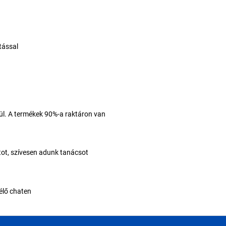
tással
elül. A termékek 90%-a raktáron van
tot, szívesen adunk tanácsot
élő chaten