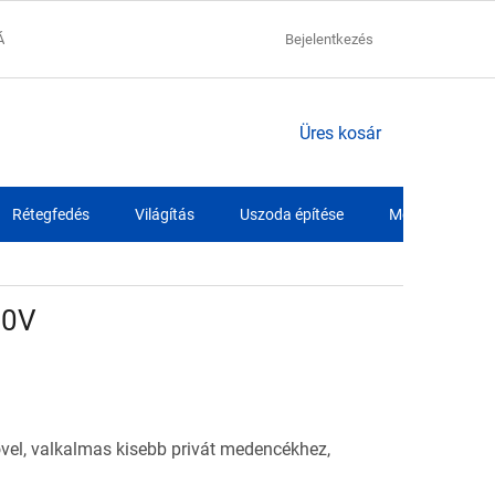
ÁCIÓK
ADATVÉDELMI NYILATKOZAT
Bejelentkezés
SZÁLLÍTÁSI FELTÉTELEK
KOSÁR
Üres kosár
Rétegfedés
Világítás
Uszoda építése
Medence fóliák
30V
vel, v
alkalmas kisebb privát medencékhez,