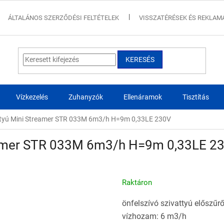
ÁLTALÁNOS SZERZŐDÉSI FELTÉTELEK
VISSZATÉRÉSEK ÉS REKLAM
KERESÉS
Vízkezelés
Zuhanyzók
Ellenáramok
Tisztítás
tyú Mini Streamer STR 033M 6m3/h H=9m 0,33LE 230V
eamer STR 033M 6m3/h H=9m 0,33LE 2
Raktáron
önfelszívó szivattyú előszűrő
vízhozam: 6 m3/h