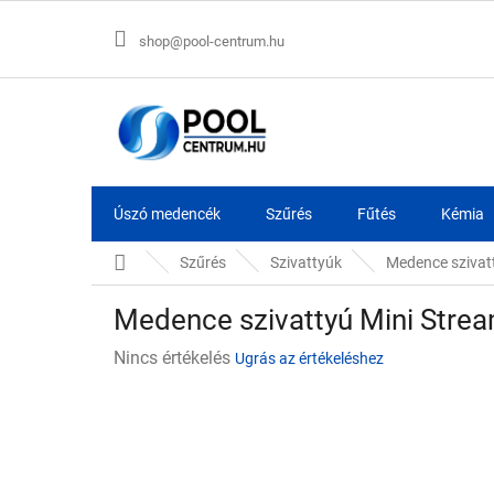
Ugrás
a
shop@pool-centrum.hu
fő
tartalomhoz
Úszó medencék
Szűrés
Fűtés
Kémia
Kezdőlap
Szűrés
Szivattyúk
Medence szivat
Medence szivattyú Mini Str
A
Nincs értékelés
Ugrás az értékeléshez
termék
átlagos
értékelése
5-
ből