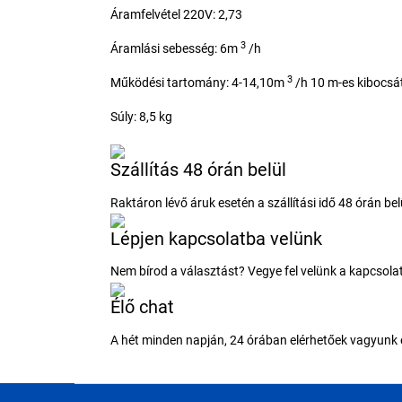
Áramfelvétel 220V: 2,73
3
Áramlási sebesség: 6m
/h
3
Működési tartomány: 4-14,10m
/h 10 m-es kibocsá
Súly: 8,5 kg
Szállítás 48 órán belül
Raktáron lévő áruk esetén a szállítási idő 48 órán b
Lépjen kapcsolatba velünk
Nem bírod a választást? Vegye fel velünk a kapcsola
Élő chat
A hét minden napján, 24 órában elérhetőek vagyunk 
L