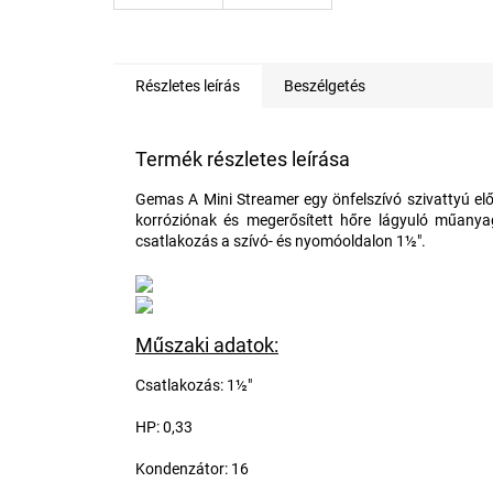
Részletes leírás
Beszélgetés
Termék részletes leírása
Gemas A Mini Streamer egy önfelszívó szivattyú elő
korróziónak és megerősített hőre lágyuló műanya
csatlakozás a szívó- és nyomóoldalon 1½".
Műszaki adatok:
Csatlakozás: 1½"
HP: 0,33
Kondenzátor: 16