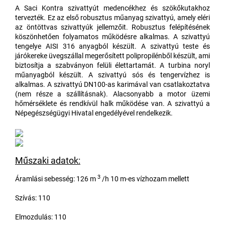
A Saci Kontra szivattyút medencékhez és szökőkutakhoz
tervezték. Ez az első robusztus műanyag szivattyú, amely eléri
az öntöttvas szivattyúk jellemzőit. Robusztus felépítésének
köszönhetően folyamatos működésre alkalmas. A szivattyú
tengelye AISI 316 anyagból készült. A szivattyú teste és
járókereke üvegszállal megerősített polipropilénből készült, ami
biztosítja a szabványon felüli élettartamát. A turbina noryl
műanyagból készült. A szivattyú sós és tengervízhez is
alkalmas. A szivattyú DN100-as karimával van csatlakoztatva
(nem része a szállításnak). Alacsonyabb a motor üzemi
hőmérséklete és rendkívül halk működése van. A szivattyú a
Népegészségügyi Hivatal engedélyével rendelkezik.
Műszaki adatok:
3
Áramlási sebesség: 126 m
/h 10 m-es vízhozam mellett
Szívás: 110
Elmozdulás: 110