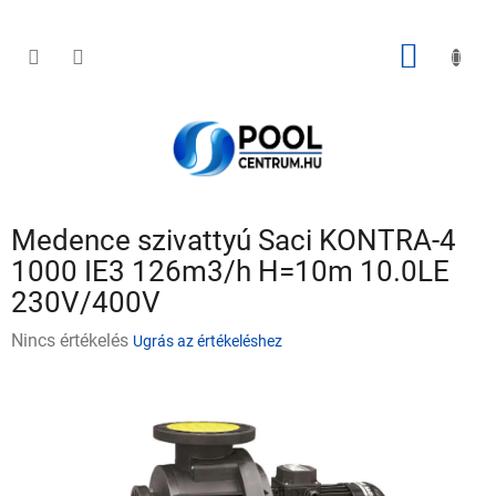
Ugrás
a
fő
KOSÁR
tartalomhoz
Medence szivattyú Saci KONTRA-4
1000 IE3 126m3/h H=10m 10.0LE
230V/400V
A
Nincs értékelés
Ugrás az értékeléshez
termék
átlagos
értékelése
5-
ből
0,0