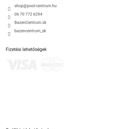
shop
@
pool-centrum.hu
06 70 772 6294
BazenCentrum.sk
bazencentrum_sk
Fizetési lehetőségek