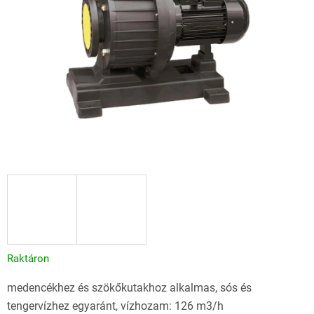
csillag.
Raktáron
medencékhez és szökőkutakhoz alkalmas, sós és
tengervízhez egyaránt, vízhozam: 126 m3/h