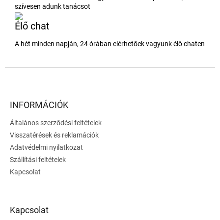
szívesen adunk tanácsot
Élő chat
A hét minden napján, 24 órában elérhetőek vagyunk élő chaten
L
á
b
l
INFORMÁCIÓK
é
Általános szerződési feltételek
c
Visszatérések és reklamációk
Adatvédelmi nyilatkozat
Szállítási feltételek
Kapcsolat
Kapcsolat