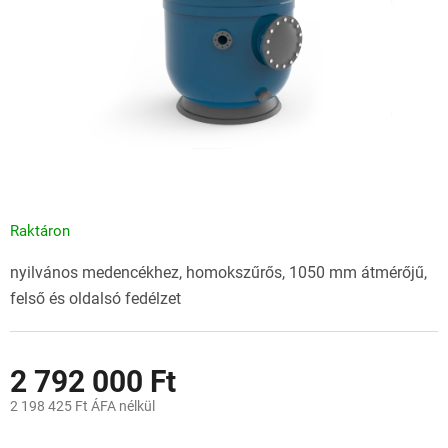
Raktáron
nyilvános medencékhez, homokszűrős, 1050 mm átmérőjű,
felső és oldalsó fedélzet
2 792 000 Ft
2 198 425 Ft ÁFA nélkül
Egységár: