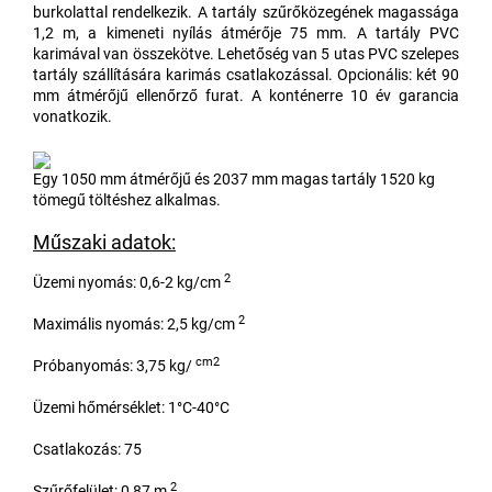
burkolattal rendelkezik. A tartály szűrőközegének magassága
1,2 m, a kimeneti nyílás átmérője 75 mm. A tartály PVC
karimával van összekötve. Lehetőség van 5 utas PVC szelepes
tartály szállítására karimás csatlakozással. Opcionális: két 90
mm átmérőjű ellenőrző furat. A konténerre 10 év garancia
vonatkozik.
Egy 1050 mm átmérőjű és 2037 mm magas tartály 1520 kg
tömegű töltéshez alkalmas.
Műszaki adatok:
2
Üzemi nyomás: 0,6-2 kg/cm
2
Maximális nyomás: 2,5 kg/cm
cm2
Próbanyomás: 3,75 kg/
Üzemi hőmérséklet: 1°C-40°C
Csatlakozás: 75
2
Szűrőfelület: 0,87 m