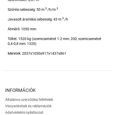
3
3
Szűrési sebesség: 50 m
/h/m
3
Javasolt áramlási sebesség: 43 m
/h
Átmérő: 1050 mm
Töltet: 1520 kg (szemcseméret 1-2 mm: 200, szemcseméret
0,4-0,8 mm: 1320)
Méretek: 2037x1050x917x1437x861
L
á
b
l
INFORMÁCIÓK
é
Általános szerződési feltételek
c
Visszatérések és reklamációk
Adatvédelmi nyilatkozat