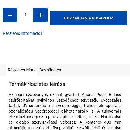
HOZZÁADÁS A KOSÁRHOZ
Részletes információ
Részletes leírás
Beszélgetés
Termék részletes leírása
Az ipari szabványok szerint gyártott Ariona Pools Baltico
szűrőtartályát nyilvános uszodákhoz tervezték. Üvegszálas
tartály UV sugárzás elleni védőréteggel. Rendelhető speciális
ózonállóságú védőréteggel ellátott tartály is. A túlnyomás
elleni biztonsági szelep az alapfelszereltség része. Hamis alsó
és oldalsó szerviznyílású változat. A konténer 400 mm
átmérőjű, megerősített üvegszálból készült felső és oldalsó