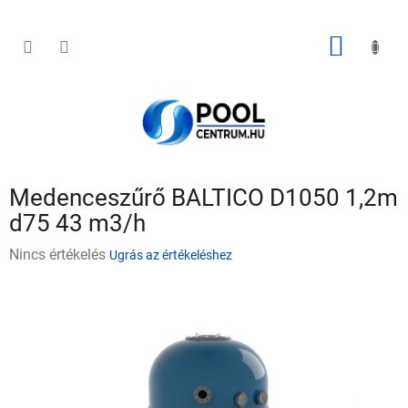
Ugrás
a
fő
KOSÁR
tartalomhoz
Medenceszűrő BALTICO D1050 1,2m
d75 43 m3/h
A
Nincs értékelés
Ugrás az értékeléshez
termék
átlagos
értékelése
5-
ből
0,0
csillag.