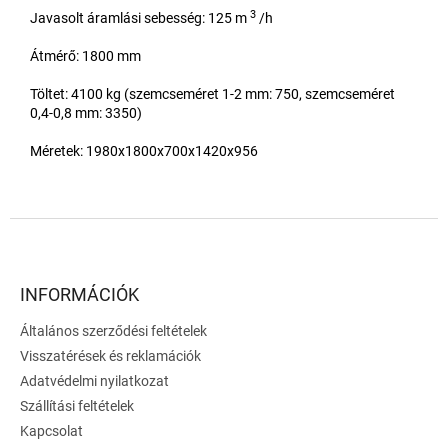
3
Javasolt áramlási sebesség: 125 m
/h
Átmérő: 1800 mm
Töltet: 4100 kg (szemcseméret 1-2 mm: 750, szemcseméret
0,4-0,8 mm: 3350)
Méretek: 1980x1800x700x1420x956
L
á
b
l
INFORMÁCIÓK
é
Általános szerződési feltételek
c
Visszatérések és reklamációk
Adatvédelmi nyilatkozat
Szállítási feltételek
Kapcsolat