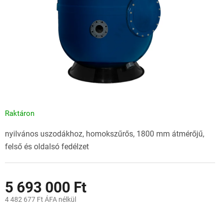
Raktáron
nyilvános uszodákhoz, homokszűrős, 1800 mm átmérőjű,
felső és oldalsó fedélzet
5 693 000 Ft
4 482 677 Ft ÁFA nélkül
Egységár: