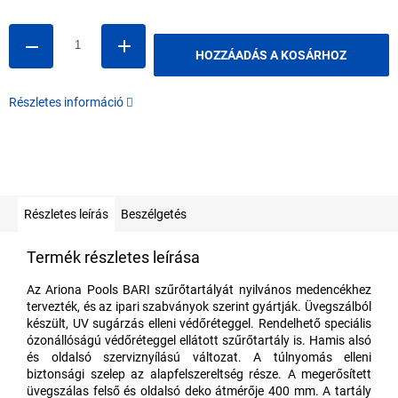
HOZZÁADÁS A KOSÁRHOZ
Részletes információ
Részletes leírás
Beszélgetés
Termék részletes leírása
Az Ariona Pools BARI szűrőtartályát nyilvános medencékhez
tervezték, és az ipari szabványok szerint gyártják. Üvegszálból
készült, UV sugárzás elleni védőréteggel. Rendelhető speciális
ózonállóságú védőréteggel ellátott szűrőtartály is. Hamis alsó
és oldalsó szerviznyílású változat. A túlnyomás elleni
biztonsági szelep az alapfelszereltség része. A megerősített
üvegszálas felső és oldalsó deko átmérője 400 mm. A tartály