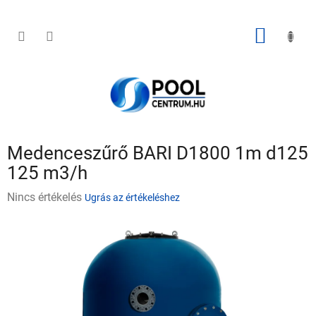
Ugrás
a
fő
KOSÁR
tartalomhoz
Medenceszűrő BARI D1800 1m d125
125 m3/h
A
Nincs értékelés
Ugrás az értékeléshez
termék
átlagos
értékelése
5-
ből
0,0
csillag.