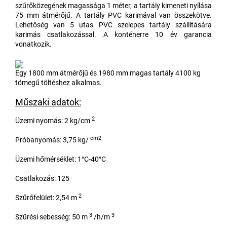
szűrőközegének magassága 1 méter, a tartály kimeneti nyílása
75 mm átmérőjű. A tartály PVC karimával van összekötve.
Lehetőség van 5 utas PVC szelepes tartály szállítására
karimás csatlakozással. A konténerre 10 év garancia
vonatkozik.
Egy 1800 mm átmérőjű és 1980 mm magas tartály 4100 kg
tömegű töltéshez alkalmas.
Műszaki adatok:
2
Üzemi nyomás: 2 kg/cm
cm2
Próbanyomás: 3,75 kg/
Üzemi hőmérséklet: 1°C-40°C
Csatlakozás: 125
2
Szűrőfelület: 2,54 m
3
3
Szűrési sebesség: 50 m
/h/m