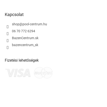
Kapcsolat
shop
@
pool-centrum.hu
06 70 772 6294
BazenCentrum.sk
bazencentrum_sk
Fizetési lehetőségek