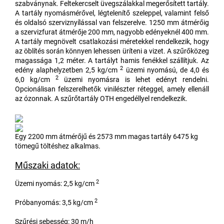
szabványnak. Feltekercselt üvegszálakkal megerősített tartály.
A tartály nyomásmérővel, légtelenítő szeleppel, valamint felső
és oldalsó szerviznyílással van felszerelve. 1250 mm átmérőig
a szervizfurat átmérője 200 mm, nagyobb edényeknél 400 mm.
A tartály megnövelt csatlakozási méretekkel rendelkezik, hogy
az öblítés során könnyen lehessen üríteni a vizet. A szűrőközeg
magassága 1,2 méter. A tartályt hamis fenékkel szállítjuk. Az
2
edény alaphelyzetben 2,5 kg/cm
üzemi nyomású, de 4,0 és
2
6,0 kg/cm
üzemi nyomásra is lehet edényt rendelni.
Opcionálisan felszerelhetők vinilészter réteggel, amely ellenáll
az ózonnak. A szűrőtartály OTH engedéllyel rendelkezik.
Egy 2200 mm átmérőjű és 2573 mm magas tartály 6475 kg
tömegű töltéshez alkalmas.
Műszaki adatok:
2
Üzemi nyomás: 2,5 kg/cm
2
Próbanyomás: 3,5 kg/cm
Szűrési sebesség: 30 m/h