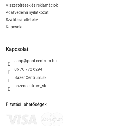
c
Visszatérések és reklamációk
Adatvédelmi nyilatkozat
Szállítási feltételek
Kapcsolat
Kapcsolat
shop
@
pool-centrum.hu
06 70 772 6294
BazenCentrum.sk
bazencentrum_sk
Fizetési lehetőségek