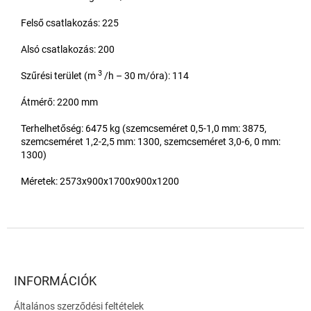
Felső csatlakozás: 225
Alsó csatlakozás: 200
3
Szűrési terület (m
/h – 30 m/óra): 114
Átmérő: 2200 mm
Terhelhetőség: 6475 kg (szemcseméret 0,5-1,0 mm: 3875,
szemcseméret 1,2-2,5 mm: 1300, szemcseméret 3,0-6, 0 mm:
1300)
Méretek: 2573x900x1700x900x1200
L
á
b
l
INFORMÁCIÓK
é
Általános szerződési feltételek