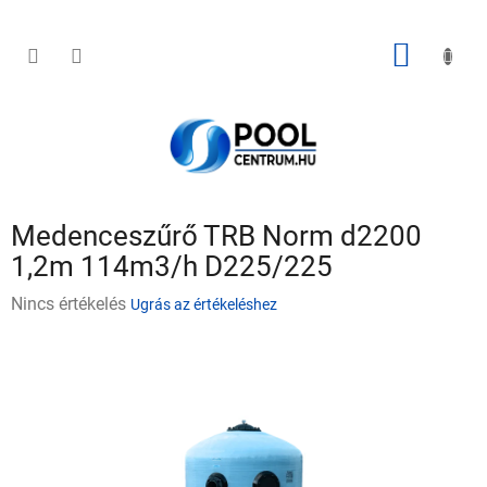
Ugrás
a
fő
KOSÁR
tartalomhoz
Medenceszűrő TRB Norm d2200
1,2m 114m3/h D225/225
A
Nincs értékelés
Ugrás az értékeléshez
termék
átlagos
értékelése
5-
ből
0,0
csillag.