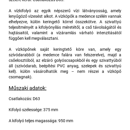
A vízkifolyó az egyik népszerű vízi látványosság, amely
lenyűgöző vízesést alkot. A vízköpők a medence szélén vannak
elhelyezve, külön keringető körrel összekötve. A szivattyú
teljesítményét a kifolyónyílás méretétől, a cső távolságától és
hajtásaitól, valamint a vízáramlás várható intenzitásától
függően kell megválasztani.
A vízköpőnek saját keringtető köre van, amely egy
szívódarabból (a medence falára van felszerelve), majd a
csőelosztóból, az elzáró golyóscsapokból és egy szivattyúból
áll (szívódarab, beépítési PVC anyag, szelepek és szivattyú
kell). külön vásárolhatók meg – nem részei a vízköpő
csomagnak).
Műszaki adatok:
Csatlakozás: D63
Kifolyó szélessége: 375 mm
A kifolyó teljes magassága: 950 mm