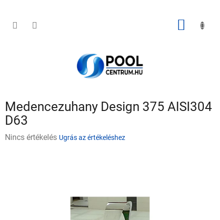
Ugrás
a
fő
KOSÁR
tartalomhoz
Medencezuhany Design 375 AISI304
D63
A
Nincs értékelés
Ugrás az értékeléshez
termék
átlagos
értékelése
5-
ből
0,0
csillag.