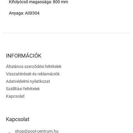
Kifolyócső magassága: 800 mm
Anyaga: AISI304
L
á
b
l
INFORMÁCIÓK
é
Általános szerződési feltételek
c
Visszatérések és reklamációk
Adatvédelmi nyilatkozat
Szállítási feltételek
Kapcsolat
Kapcsolat
shop
@
pool-centrum.hu