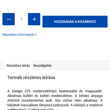
Egységár:
HOZZÁADÁS A KOSÁRHOZ
Részletes információ
Részletes leírás
Beszélgetés
Termék részletes leírása
A Design 375 medencekifolyó keskenyebb és magasabb.
Alkalmas kültéri és beltéri medencékhez. A kifolyó anyaga
AISI304 rozsdamentes acél. Sós vízhez nem alkalmas. A
felületet manuálisan fényesre polírozzák. A vízköpő a medence
szélére kerül. Csatlakozás D63.