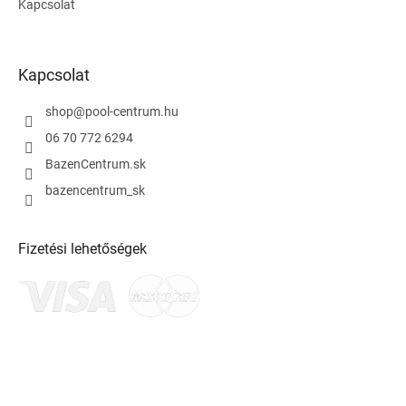
Kapcsolat
Kapcsolat
shop
@
pool-centrum.hu
06 70 772 6294
BazenCentrum.sk
bazencentrum_sk
Fizetési lehetőségek