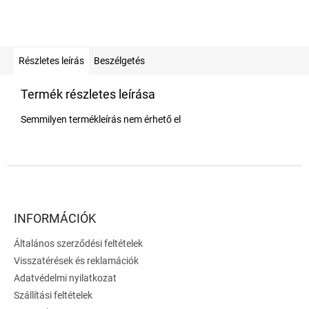
Részletes leírás
Beszélgetés
Termék részletes leírása
Semmilyen termékleírás nem érhető el
L
á
b
l
INFORMÁCIÓK
é
Általános szerződési feltételek
c
Visszatérések és reklamációk
Adatvédelmi nyilatkozat
Szállítási feltételek