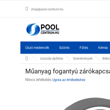
Ugrás
a
shop@pool-centrum.hu
fő
tartalomhoz
Úszó medencék
Szűrés
Fűtés
Kémia
Kezdőlap
Uszoda építése
Szerelvények
Bilin
Műanyag fogantyú zárókapcs
A
Nincs értékelés
Ugrás az értékeléshez
termék
átlagos
értékelése
5-
ből