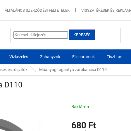
ÁLTALÁNOS SZERZŐDÉSI FELTÉTELEK
VISSZATÉRÉSEK ÉS REKLAM
KERESÉS
Vízkezelés
Zuhanyzók
Ellenáramok
Tisztítás
csek és rögzítők
Műanyag fogantyú zárókapcsa D110
a D110
Raktáron
680 Ft