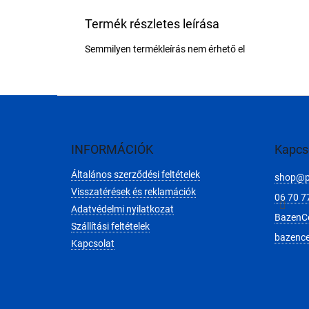
Termék részletes leírása
Semmilyen termékleírás nem érhető el
L
á
b
l
INFORMÁCIÓK
Kapcs
é
Általános szerződési feltételek
c
shop
@
Visszatérések és reklamációk
06 70 7
Adatvédelmi nyilatkozat
BazenC
Szállítási feltételek
bazenc
Kapcsolat