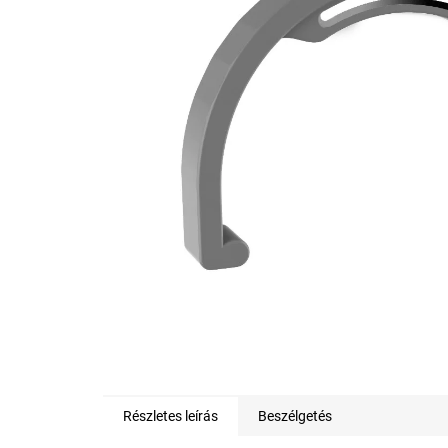
0,0
csillag.
Részletes leírás
Beszélgetés