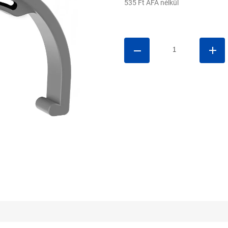
535 Ft ÁFA nélkül
Egységár: