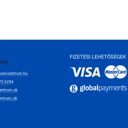
FIZETÉSI LEHETŐSÉGEK
olat
pool-centrum.hu
72 6294
entrum.sk
entrum_sk