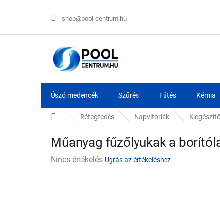
Ugrás
a
shop@pool-centrum.hu
fő
tartalomhoz
Úszó medencék
Szűrés
Fűtés
Kémia
Kezdőlap
Rétegfedés
Napvitorlák
Kiegészítő
Műanyag fűzőlyukak a borító
A
Nincs értékelés
Ugrás az értékeléshez
termék
átlagos
értékelése
5-
ből