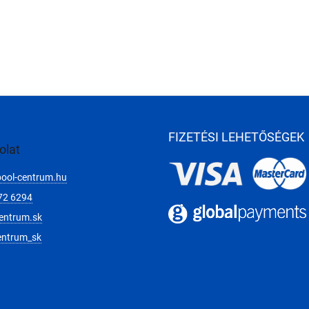
FIZETÉSI LEHETŐSÉGEK
olat
pool-centrum.hu
72 6294
entrum.sk
entrum_sk