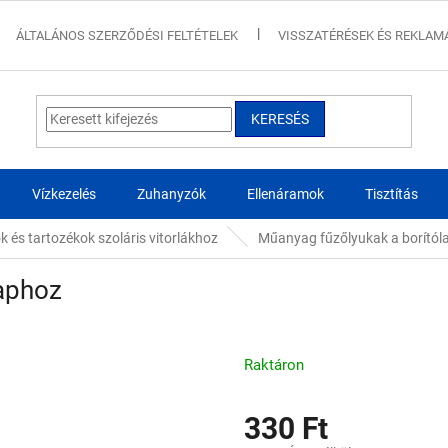
ÁLTALÁNOS SZERZŐDÉSI FELTÉTELEK
VISSZATÉRÉSEK ÉS REKLAM
KERESÉS
Vízkezelés
Zuhanyzók
Ellenáramok
Tisztítás
k és tartozékok szoláris vitorlákhoz
Műanyag fűzőlyukak a borítól
laphoz
Raktáron
330 Ft