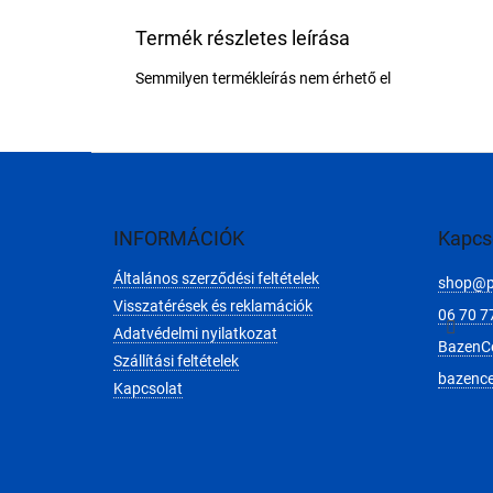
Termék részletes leírása
Semmilyen termékleírás nem érhető el
L
á
b
l
INFORMÁCIÓK
Kapcs
é
Általános szerződési feltételek
c
shop
@
Visszatérések és reklamációk
06 70 7
Adatvédelmi nyilatkozat
BazenC
Szállítási feltételek
bazenc
Kapcsolat