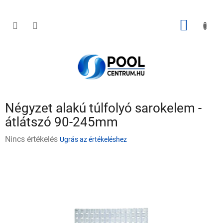
Ugrás
a
fő
KOSÁR
tartalomhoz
Négyzet alakú túlfolyó sarokelem -
átlátszó 90-245mm
A
Nincs értékelés
Ugrás az értékeléshez
termék
átlagos
értékelése
5-
ből
0,0
csillag.