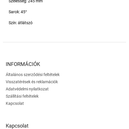
Szélesség: 245 mm
Sarok: 45°
Szín: átlátszó
L
á
b
l
INFORMÁCIÓK
é
Általános szerződési feltételek
c
Visszatérések és reklamációk
Adatvédelmi nyilatkozat
Szállítási feltételek
Kapcsolat
Kapcsolat