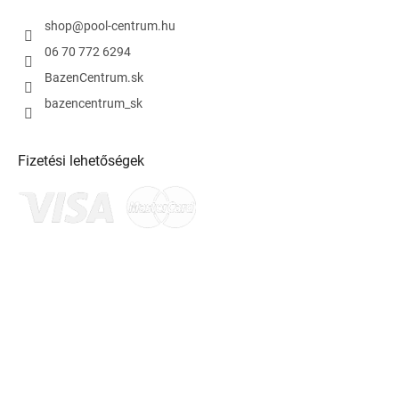
shop
@
pool-centrum.hu
06 70 772 6294
BazenCentrum.sk
bazencentrum_sk
Fizetési lehetőségek