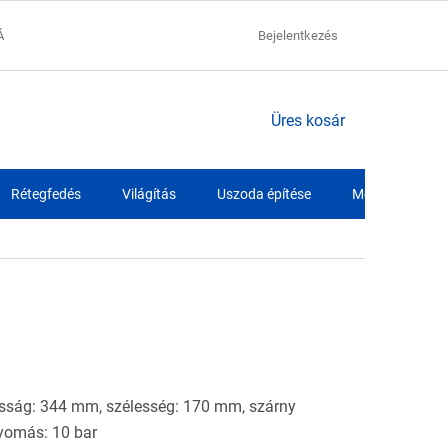
ÁCIÓK
ADATVÉDELMI NYILATKOZAT
Bejelentkezés
SZÁLLÍTÁSI FELTÉTELEK
KOSÁR
Üres kosár
Rétegfedés
Világítás
Uszoda építése
Medence fóliák
ság: 344 mm, szélesség: 170 mm, szárny
yomás: 10 bar