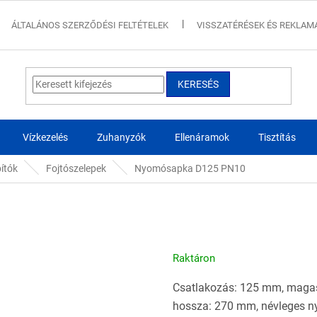
ÁLTALÁNOS SZERZŐDÉSI FELTÉTELEK
VISSZATÉRÉSEK ÉS REKLAM
KERESÉS
Vízkezelés
Zuhanyzók
Ellenáramok
Tisztítás
pítók
Fojtószelepek
Nyomósapka D125 PN10
Raktáron
Csatlakozás: 125 mm, magas
hossza: 270 mm, névleges n