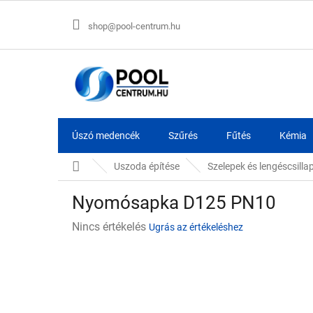
Ugrás
a
shop@pool-centrum.hu
fő
tartalomhoz
Úszó medencék
Szűrés
Fűtés
Kémia
Kezdőlap
Uszoda építése
Szelepek és lengéscsilla
Nyomósapka D125 PN10
A
Nincs értékelés
Ugrás az értékeléshez
termék
átlagos
értékelése
5-
ből