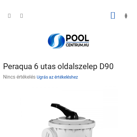
Ugrás
a
fő
KOSÁR
tartalomhoz
Peraqua 6 utas oldalszelep D90
A
Nincs értékelés
Ugrás az értékeléshez
termék
átlagos
értékelése
5-
ből
0,0
csillag.