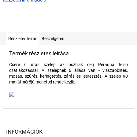
Részletes információ
Részletes leírás
Beszélgetés
Termék részletes leírása
Csere 6 utas szelep az osztrák cég Peraqua felső
csatlakozással. A szelepnek 6 állása van - visszaöblítés,
mosás, szűrés, keringtetés, zárás és leeresztés. A szelep 90
mm átmérőjű menettel rendelkezik.
L
á
b
l
INFORMÁCIÓK