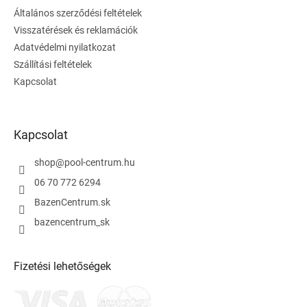
é
Általános szerződési feltételek
c
Visszatérések és reklamációk
Adatvédelmi nyilatkozat
Szállítási feltételek
Kapcsolat
Kapcsolat
shop
@
pool-centrum.hu
06 70 772 6294
BazenCentrum.sk
bazencentrum_sk
Fizetési lehetőségek