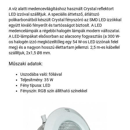
A víz alatti medencevilágításhoz használt Crystal reflektort
LED izzóval szállítjuk. A speciális áttetsző, átlátszó
polikarbonátból készült Crystal fényszóró az SMD LED izzókkal
együtt kiváló fényerőt és tartósságot biztosít. A LED
medencelámpák a régebbi halogén lámpák modern változatai.
A LED-lámpákat elsősorban az alacsony fogyasztás (a 300 W-
os halogén izzó megközelítőleg egy 54 W-os LED izzónak felel
meg) és a nagyon hosszú élettartam jellemzi. 2,5 m-es kábellel
szállítjuk, 2x1,5 Ø8 mm.
Műszaki adatok:
Uszodába való: fóliával
Teljesítmény: 35 W
Fény típusa: LED
Fényszín: RGB szín állítható színekkel