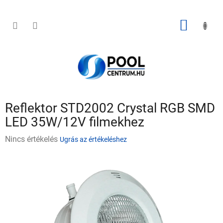
Ugrás
a
fő
KOSÁR
tartalomhoz
Reflektor STD2002 Crystal RGB SMD
LED 35W/12V filmekhez
A
Nincs értékelés
Ugrás az értékeléshez
termék
átlagos
értékelése
5-
ből
0,0
csillag.