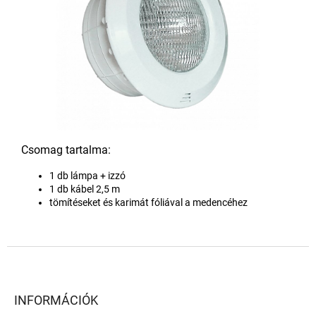
Csomag tartalma:
1 db lámpa + izzó
1 db kábel 2,5 m
tömítéseket és karimát fóliával a medencéhez
L
á
b
l
INFORMÁCIÓK
é