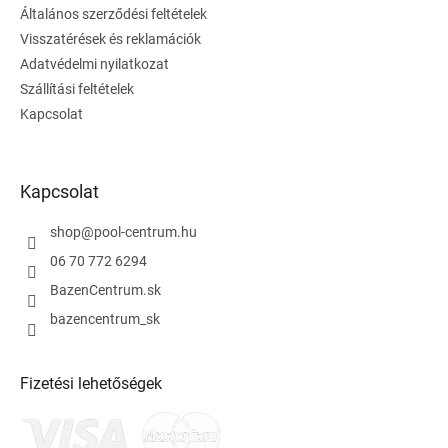
Általános szerződési feltételek
c
Visszatérések és reklamációk
Adatvédelmi nyilatkozat
Szállítási feltételek
Kapcsolat
Kapcsolat
shop
@
pool-centrum.hu
06 70 772 6294
BazenCentrum.sk
bazencentrum_sk
Fizetési lehetőségek