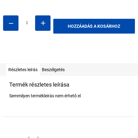
Egységár:
HOZZÁADÁS A KOSÁRHOZ
Részletes leírás
Beszélgetés
Termék részletes leírása
Semmilyen termékleírás nem érhető el
L
á
b