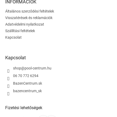
l
INFORMÁCIÓK
é
Általános szerződési feltételek
c
Visszatérések és reklamációk
Adatvédelmi nyilatkozat
Szállítási feltételek
Kapcsolat
Kapcsolat
shop
@
pool-centrum.hu
06 70 772 6294
BazenCentrum.sk
bazencentrum_sk
Fizetési lehetőségek