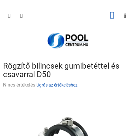
Ugrás
a
fő
KOSÁR
tartalomhoz
Rögzítő bilincsek gumibetéttel és
csavarral D50
A
Nincs értékelés
Ugrás az értékeléshez
termék
átlagos
értékelése
5-
ből
0,0
csillag.