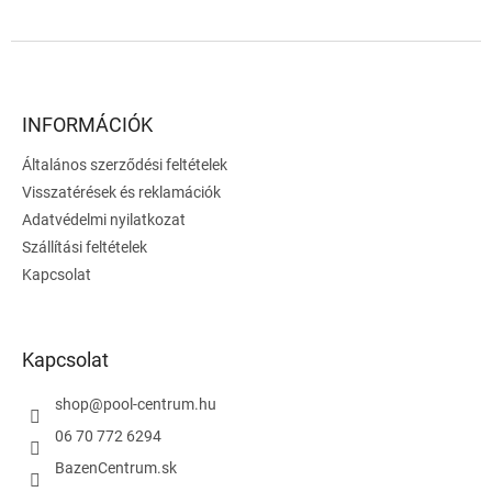
L
á
b
l
INFORMÁCIÓK
é
Általános szerződési feltételek
c
Visszatérések és reklamációk
Adatvédelmi nyilatkozat
Szállítási feltételek
Kapcsolat
Kapcsolat
shop
@
pool-centrum.hu
06 70 772 6294
BazenCentrum.sk