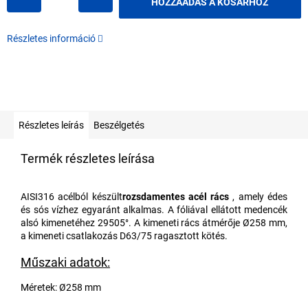
HOZZÁADÁS A KOSÁRHOZ
Részletes információ
Részletes leírás
Beszélgetés
Termék részletes leírása
AISI316 acélból készült
rozsdamentes acél rács
, amely édes
és sós vízhez egyaránt alkalmas. A fóliával ellátott medencék
alsó kimenetéhez 29505°. A kimeneti rács átmérője Ø258 mm,
a kimeneti csatlakozás D63/75 ragasztott kötés.
Műszaki adatok:
Méretek: Ø258 mm