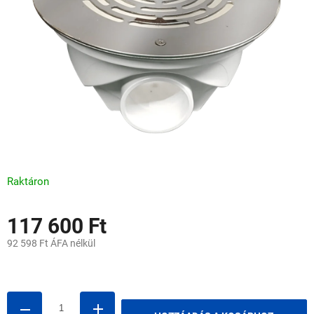
csillag.
Raktáron
117 600 Ft
92 598 Ft ÁFA nélkül
Egységár: