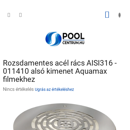
Ugrás
a
fő
KOSÁR
tartalomhoz
Rozsdamentes acél rács AISI316 -
011410 alsó kimenet Aquamax
filmekhez
A
Nincs értékelés
Ugrás az értékeléshez
termék
átlagos
értékelése
5-
ből
0,0