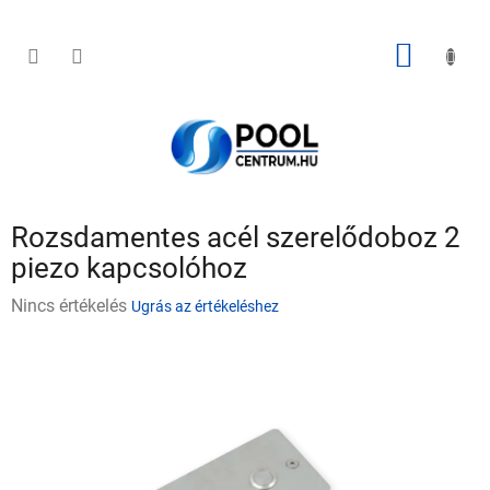
Ugrás
a
fő
KOSÁR
tartalomhoz
Rozsdamentes acél szerelődoboz 2
piezo kapcsolóhoz
A
Nincs értékelés
Ugrás az értékeléshez
termék
átlagos
értékelése
5-
ből
0,0
csillag.