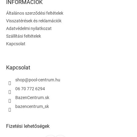
l
INFORMÁCIÓK
é
Általános szerződési feltételek
c
Visszatérések és reklamációk
Adatvédelmi nyilatkozat
Szállítási feltételek
Kapcsolat
Kapcsolat
shop
@
pool-centrum.hu
06 70 772 6294
BazenCentrum.sk
bazencentrum_sk
Fizetési lehetőségek