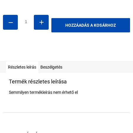
Egységár:
HOZZÁADÁS A KOSÁRHOZ
Részletes leírás
Beszélgetés
Termék részletes leírása
Semmilyen termékleírás nem érhető el
L
á
b