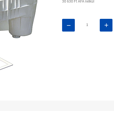
30 630 Ft ÁFA nélkül
Egységár: