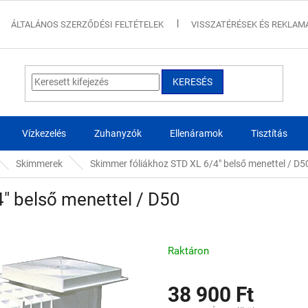
ÁLTALÁNOS SZERZŐDÉSI FELTÉTELEK
VISSZATÉRÉSEK ÉS REKLAM
KERESÉS
Vízkezelés
Zuhanyzók
Ellenáramok
Tisztítás
Skimmerek
Skimmer fóliákhoz STD XL 6/4" belső menettel / D5
" belső menettel / D50
Raktáron
38 900 Ft