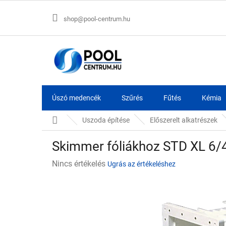
Ugrás
a
shop@pool-centrum.hu
fő
tartalomhoz
Úszó medencék
Szűrés
Fűtés
Kémia
Kezdőlap
Uszoda építése
Előszerelt alkatrészek
Skimmer fóliákhoz STD XL 6/4
A
Nincs értékelés
Ugrás az értékeléshez
termék
átlagos
értékelése
5-
ből