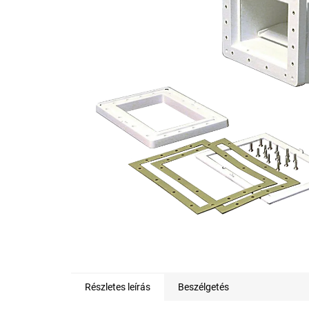
0,0
csillag.
Részletes leírás
Beszélgetés