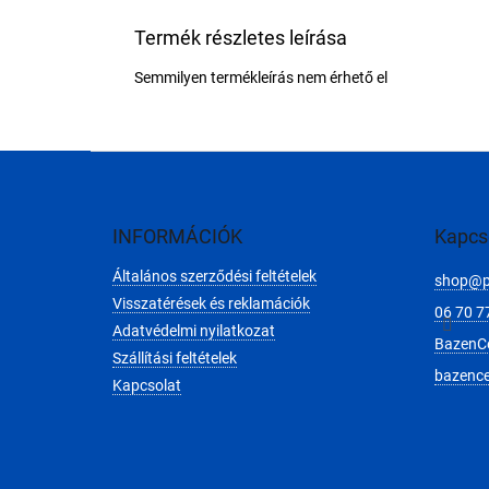
Termék részletes leírása
Semmilyen termékleírás nem érhető el
L
á
b
l
INFORMÁCIÓK
Kapcs
é
Általános szerződési feltételek
c
shop
@
Visszatérések és reklamációk
06 70 7
Adatvédelmi nyilatkozat
BazenC
Szállítási feltételek
bazenc
Kapcsolat