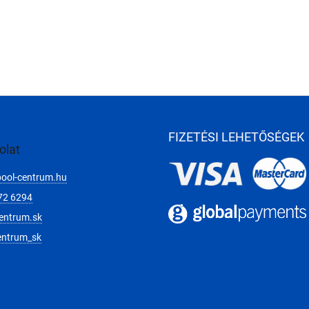
FIZETÉSI LEHETŐSÉGEK
olat
pool-centrum.hu
72 6294
entrum.sk
entrum_sk