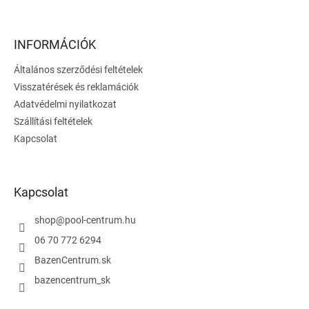
á
b
l
INFORMÁCIÓK
é
Általános szerződési feltételek
c
Visszatérések és reklamációk
Adatvédelmi nyilatkozat
Szállítási feltételek
Kapcsolat
Kapcsolat
shop
@
pool-centrum.hu
06 70 772 6294
BazenCentrum.sk
bazencentrum_sk