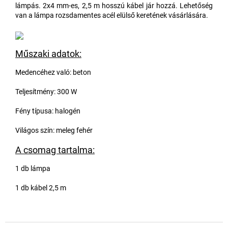
lámpás. 2x4 mm-es, 2,5 m hosszú kábel jár hozzá. Lehetőség
van a lámpa rozsdamentes acél elülső keretének vásárlására.
Műszaki adatok:
Medencéhez való: beton
Teljesítmény: 300 W
Fény típusa: halogén
Világos szín: meleg fehér
A csomag tartalma:
1 db lámpa
1 db kábel 2,5 m
L