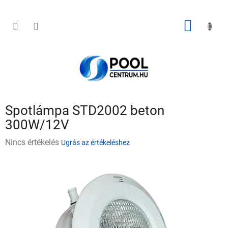
Ugrás
a
fő
KOSÁR
tartalomhoz
Spotlámpa STD2002 beton
300W/12V
A
Nincs értékelés
Ugrás az értékeléshez
termék
átlagos
értékelése
5-
ből
0,0
csillag.