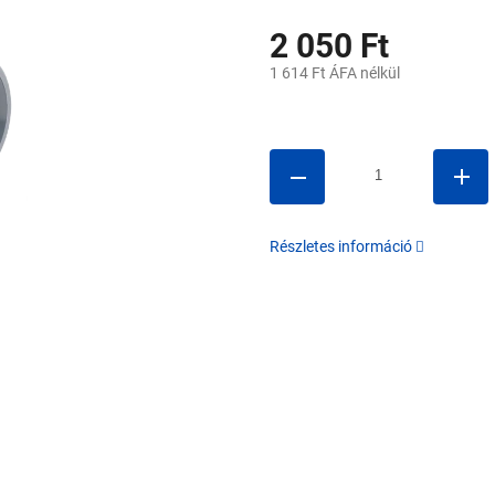
2 050 Ft
1 614 Ft ÁFA nélkül
Egységár:
Részletes információ