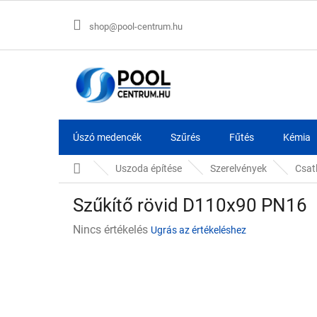
Ugrás
a
shop@pool-centrum.hu
fő
tartalomhoz
Úszó medencék
Szűrés
Fűtés
Kémia
Kezdőlap
Uszoda építése
Szerelvények
Csat
Szűkítő rövid D110x90 PN16
A
Nincs értékelés
Ugrás az értékeléshez
termék
átlagos
értékelése
5-
ből