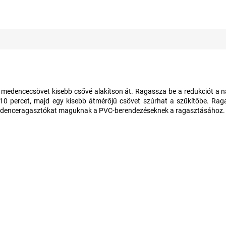
 medencecsövet kisebb csővé alakítson át. Ragassza be a redukciót a n
5-10 percet, majd egy kisebb átmérőjű csövet szúrhat a szűkítőbe. Ragas
ő medenceragasztókat maguknak a PVC-berendezéseknek a ragasztásához.