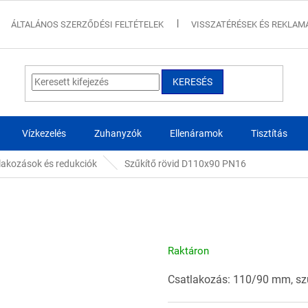
ÁLTALÁNOS SZERZŐDÉSI FELTÉTELEK
VISSZATÉRÉSEK ÉS REKLAM
KERESÉS
Vízkezelés
Zuhanyzók
Ellenáramok
Tisztítás
lakozások és redukciók
Szűkítő rövid D110x90 PN16
Raktáron
Csatlakozás: 110/90 mm, szű