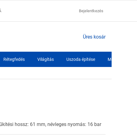
ÁCIÓK
ADATVÉDELMI NYILATKOZAT
Bejelentkezés
SZÁLLÍTÁSI FELTÉTELEK
KOSÁR
Üres kosár
Rétegfedés
Világítás
Uszoda építése
Medence fóliák
kítési hossz: 61 mm, névleges nyomás: 16 bar