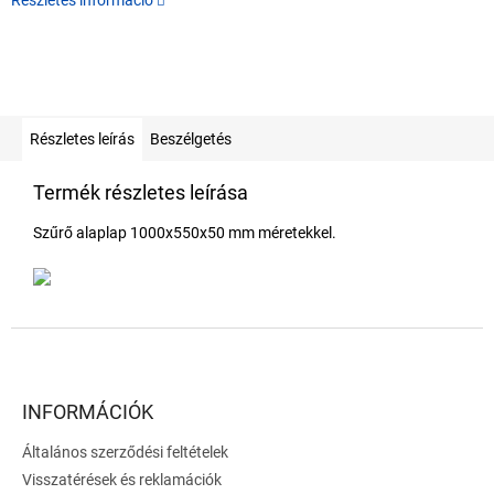
Részletes információ
Részletes leírás
Beszélgetés
Termék részletes leírása
Szűrő alaplap 1000x550x50 mm méretekkel.
L
á
b
l
INFORMÁCIÓK
é
Általános szerződési feltételek
c
Visszatérések és reklamációk