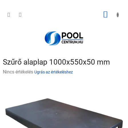
Ugrás
a
fő
KOSÁR
tartalomhoz
Szűrő alaplap 1000x550x50 mm
A
Nincs értékelés
Ugrás az értékeléshez
termék
átlagos
értékelése
5-
ből
0,0
csillag.