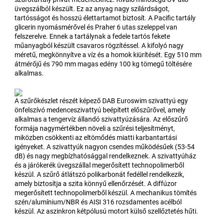
üvegszálból készült. Ez az anyag nagy szilárdságot,
tartósságot és hosszú élettartamot biztosít. A Pacific tartály
glicerin nyomásmérővel és Praher 6 utas szeleppel van
felszerelve. Ennek a tartálynak a fedele tartós fekete
műanyagból készült csavaros rögzítéssel. A kifolyó nagy
méretű, megkönnyítve a víz és a homok kiürítését. Egy 510 mm
átmérőjű és 790 mm magas edény 100 kg tömegű töltésére
alkalmas.
A szűrőkészlet részét képező DAB Euroswim szivattyú egy
önfelszívó medenceszivattyú beépített előszűrővel, amely
alkalmas a tengervíz állandó szivattyúzására. Az előszűrő
formája nagymértékben növeli a szűrési teljesítményt,
miközben csökkenti az eltömődés miatti karbantartási
igényeket. A szivattyúk nagyon csendes működésűek (53-54
dB) és nagy megbízhatósággal rendelkeznek. A szivattyúház
és a járókerék üvegszállal megerősített technopolimerből
készül. A szűrő átlátszó polikarbonát fedéllel rendelkezik,
amely biztosítja a szita könnyű ellenőrzését. A diffúzor
megerősített technopolimerből készül. A mechanikus tömítés
szén/alumínium/NBR és AISI 316 rozsdamentes acélból
készül. Az aszinkron kétpólusú motort külső szellőztetés hűti.