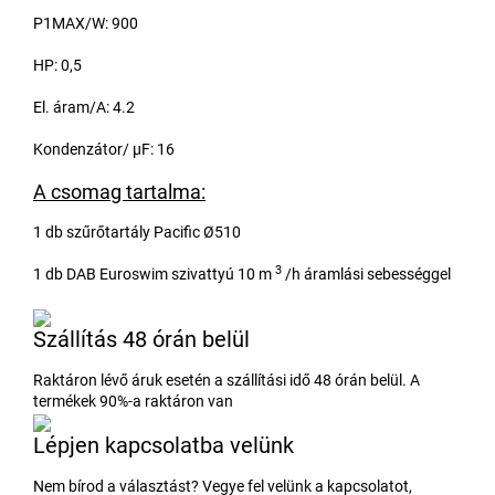
P1MAX/W: 900
HP: 0,5
El. áram/A: 4.2
Kondenzátor/ μF: 16
A csomag tartalma:
1 db szűrőtartály Pacific Ø510
3
1 db DAB Euroswim szivattyú 10 m
/h áramlási sebességgel
Szállítás 48 órán belül
Raktáron lévő áruk esetén a szállítási idő 48 órán belül. A
termékek 90%-a raktáron van
Lépjen kapcsolatba velünk
Nem bírod a választást? Vegye fel velünk a kapcsolatot,