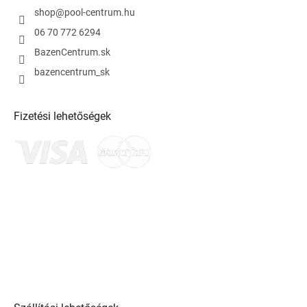
shop
@
pool-centrum.hu
06 70 772 6294
BazenCentrum.sk
bazencentrum_sk
Fizetési lehetőségek