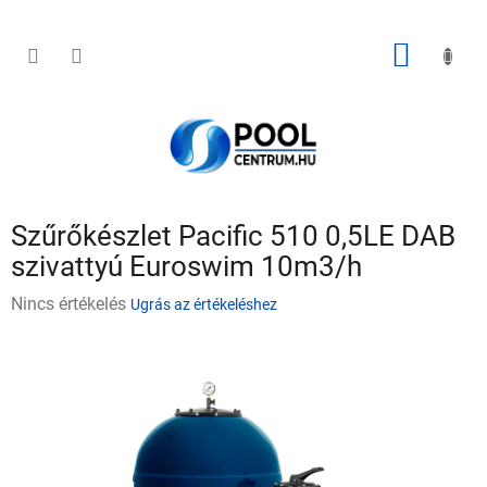
Ugrás
a
fő
KOSÁR
tartalomhoz
Szűrőkészlet Pacific 510 0,5LE DAB
szivattyú Euroswim 10m3/h
A
Nincs értékelés
Ugrás az értékeléshez
termék
átlagos
értékelése
5-
ből
0,0
csillag.