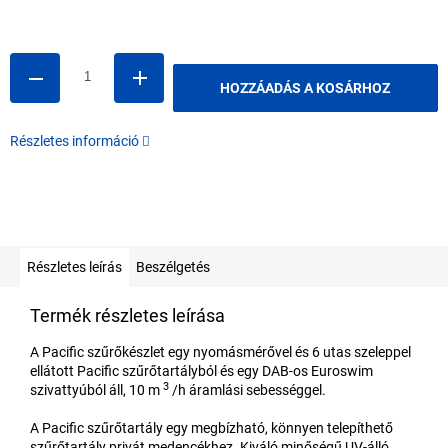
Egységár:
HOZZÁADÁS A KOSÁRHOZ
Részletes információ
Részletes leírás
Beszélgetés
Termék részletes leírása
A Pacific szűrőkészlet egy nyomásmérővel és 6 utas szeleppel
ellátott Pacific szűrőtartályból és egy DAB-os Euroswim
3
szivattyúból áll, 10 m
/h áramlási sebességgel.
A Pacific szűrőtartály egy megbízható, könnyen telepíthető
szűrőtartály privát medencékhez. Kiváló minőségű UV-álló