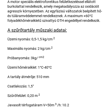
A motor speciális elektroforetikus felületkezeléssel ellátott
burkolattal rendelkezik, amely megakadályozza az oxidációt
agresszív környezetben. Az egyfázisú változatok beépített hő-
és túláramvédelemmel rendelkeznek. A maximum +60°C
folyadékhőmérsékletű szivattyú OTH engedéllyel rendelkezik.
A szűrőtartály műszaki adatai:
2
Üzemi nyomás: 0,5-1,5 kg/cm
2
Maximális nyomás: 2 kg/cm
cm2
Próbanyomás: 3kg/
Üzemi hőmérséklet: 1°C-40°C
A tartály átmérője: 510 mm
Csatlakozás: 1,5"
2
Szűrőfelület: 0,20 m
3
Javasolt térfogatáram V=50m
/h: 10.2