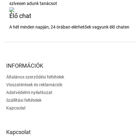
szívesen adunk tanácsot
Élő chat
A hét minden napján, 24 órában elérhetőek vagyunk élő chaten
L
á
b
l
INFORMÁCIÓK
é
Általános szerződési feltételek
c
Visszatérések és reklamációk
Adatvédelmi nyilatkozat
Szállítási feltételek
Kapcsolat
Kapcsolat