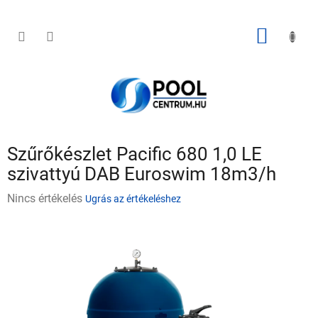
Ugrás
a
fő
KOSÁR
tartalomhoz
Szűrőkészlet Pacific 680 1,0 LE
szivattyú DAB Euroswim 18m3/h
A
Nincs értékelés
Ugrás az értékeléshez
termék
átlagos
értékelése
5-
ből
0,0
csillag.