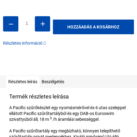
Egységár:
HOZZÁADÁS A KOSÁRHOZ
Részletes információ
Részletes leírás
Beszélgetés
Termék részletes leírása
A Pacific szűrőkészlet egy nyomásmérővel és 6 utas szeleppel
ellátott Pacific szűrőtartályból és egy DAB-os Euroswim
3
szivattyúból áll, 18 m
/h áramlási sebességgel.
A Pacific szűrőtartály egy megbízható, könnyen telepíthető
szűrőtartály privát medencékhez. Kiváló minőségű UV-álló