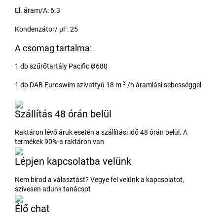
El. áram/A: 6.3
Kondenzátor/ μF: 25
A csomag tartalma:
1 db szűrőtartály Pacific Ø680
3
1 db DAB Euroswim szivattyú 18 m
/h áramlási sebességgel
Szállítás 48 órán belül
Raktáron lévő áruk esetén a szállítási idő 48 órán belül. A
termékek 90%-a raktáron van
Lépjen kapcsolatba velünk
Nem bírod a választást? Vegye fel velünk a kapcsolatot,
szívesen adunk tanácsot
Élő chat