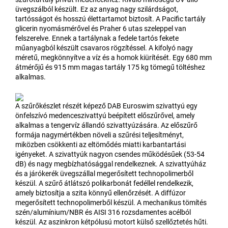
üvegszálból készült. Ez az anyag nagy szilárdságot,
tartósságot és hosszú élettartamot biztosít. A Pacific tartály
glicerin nyomásmérővel és Praher 6 utas szeleppel van
felszerelve. Ennek a tartálynak a fedele tartós fekete
műanyagból készült csavaros rögzítéssel. A kifolyó nagy
méretű, megkönnyítve a víz és a homok kiürítését. Egy 680 mm
átmérőjű és 915 mm magas tartály 175 kg tömegű töltéshez
alkalmas.
A szűrőkészlet részét képező DAB Euroswim szivattyú egy
önfelszívó medenceszivattyú beépített előszűrővel, amely
alkalmas a tengervíz állandó szivattyúzására. Az előszűrő
formája nagymértékben növeli a szűrési teljesítményt,
miközben csökkenti az eltömődés miatti karbantartási
igényeket. A szivattyúk nagyon csendes működésűek (53-54
dB) és nagy megbízhatósággal rendelkeznek. A szivattyúház
és a járókerék üvegszállal megerősített technopolimerből
készül. A szűrő átlátszó polikarbonát fedéllel rendelkezik,
amely biztosítja a szita könnyű ellenőrzését. A diffúzor
megerősített technopolimerből készül. A mechanikus tömítés
szén/alumínium/NBR és AISI 316 rozsdamentes acélból
készül. Az aszinkron kétpólusú motort külső szellőztetés hűti.