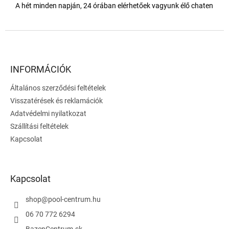
A hét minden napján, 24 órában elérhetőek vagyunk élő chaten
L
á
b
l
INFORMÁCIÓK
é
Általános szerződési feltételek
c
Visszatérések és reklamációk
Adatvédelmi nyilatkozat
Szállítási feltételek
Kapcsolat
Kapcsolat
shop
@
pool-centrum.hu
06 70 772 6294