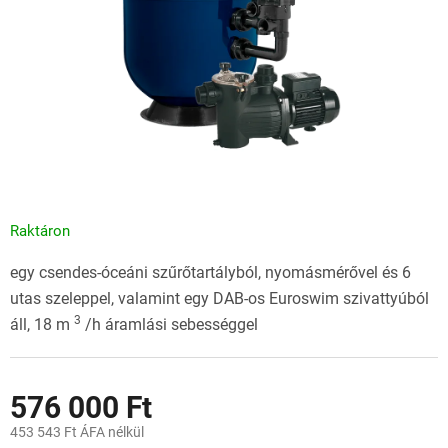
Raktáron
egy csendes-óceáni szűrőtartályból, nyomásmérővel és 6
utas szeleppel, valamint egy DAB-os Euroswim szivattyúból
3
áll, 18 m
/h áramlási sebességgel
576 000 Ft
453 543 Ft ÁFA nélkül