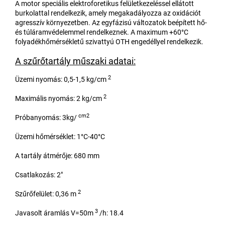
A motor speciális elektroforetikus felületkezeléssel ellátott
burkolattal rendelkezik, amely megakadályozza az oxidációt
agresszív környezetben. Az egyfázisú változatok beépített hő-
és túláramvédelemmel rendelkeznek. A maximum +60°C
folyadékhőmérsékletű szivattyú OTH engedéllyel rendelkezik.
A szűrőtartály műszaki adatai:
2
Üzemi nyomás: 0,5-1,5 kg/cm
2
Maximális nyomás: 2 kg/cm
cm2
Próbanyomás: 3kg/
Üzemi hőmérséklet: 1°C-40°C
A tartály átmérője: 680 mm
Csatlakozás: 2"
2
Szűrőfelület: 0,36 m
3
Javasolt áramlás V=50m
/h: 18.4