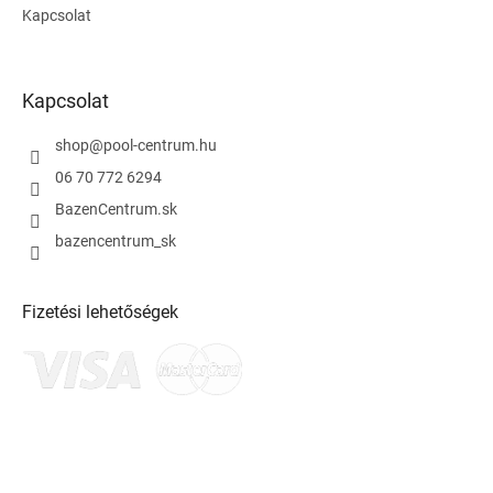
Kapcsolat
Kapcsolat
shop
@
pool-centrum.hu
06 70 772 6294
BazenCentrum.sk
bazencentrum_sk
Fizetési lehetőségek