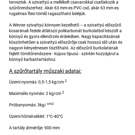
terveztek. A szivattyú a mellékelt csavarokkal csatlakozik a
szűrőrendszerhez. Akár 63 mm-es PVC cső, akár 63 mm-es
rugalmas flexi tömlő ragasztható beléjük.
A Winner szivattyú könnyen kezelhető – a szivattyú előszűrő
kosarának fedele átlátszó polikarbonát burkolatból készült a
könnyű és gyors ellenőrzés érdekében. Nagy kapacitásának
köszönhetően a szivattyú előszűrője csak hosszú idő után és
nagyon kényelmesen tisztítható. Az előszűrő burkolatának
fejlett tömítőrendszere - kúpos típusú - szintén hozzájárul a
könnyű karbantartáshoz.
A szűrőtartály műszaki adatai:
2
Üzemi nyomás: 0,5-1,5 kg/cm
2
Maximális nyomás: 2 kg/cm
cm2
Próbanyomás: 3kg/
Üzemi hőmérséklet: 1°C-40°C
A tartály átmérője: 900 mm