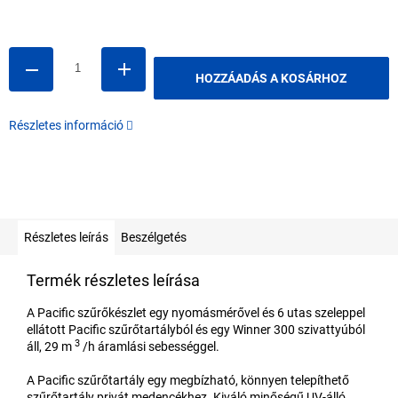
Egységár:
HOZZÁADÁS A KOSÁRHOZ
Részletes információ
Részletes leírás
Beszélgetés
Termék részletes leírása
A Pacific szűrőkészlet egy nyomásmérővel és 6 utas szeleppel
ellátott Pacific szűrőtartályból és egy Winner 300 szivattyúból
3
áll, 29 m
/h áramlási sebességgel.
A Pacific szűrőtartály egy megbízható, könnyen telepíthető
szűrőtartály privát medencékhez. Kiváló minőségű UV-álló