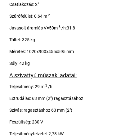
Csatlakozás: 2"
2
Szűrőfelület: 0,64 m
3
Javasolt áramlás V=50m
/h:31,8
Töltet: 325 kg
Méretek: 1020x900x455x595 mm
Súly: 42 kg
A szivattyú műszaki adatai:
3
Teljesítmény: 29 m
/h
Extrudálás: 63 mm (2") ragasztásához
Szívás: ragasztáshoz 63 mm (2")
Feszültség: 230 V
Teljesítményfelvétel: 2,78 kW