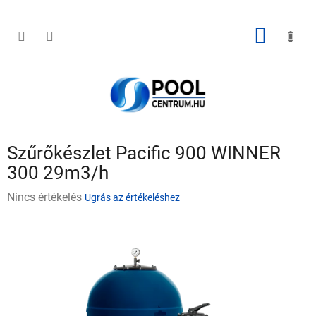
Ugrás
a
fő
KOSÁR
tartalomhoz
Szűrőkészlet Pacific 900 WINNER
300 29m3/h
A
Nincs értékelés
Ugrás az értékeléshez
termék
átlagos
értékelése
5-
ből
0,0
csillag.