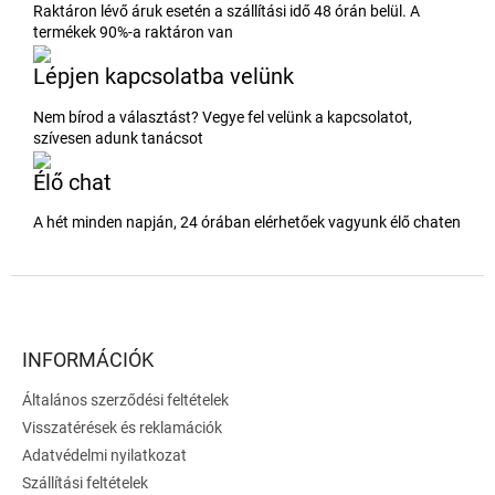
Raktáron lévő áruk esetén a szállítási idő 48 órán belül. A
termékek 90%-a raktáron van
Lépjen kapcsolatba velünk
Nem bírod a választást? Vegye fel velünk a kapcsolatot,
szívesen adunk tanácsot
Élő chat
A hét minden napján, 24 órában elérhetőek vagyunk élő chaten
L
á
b
l
INFORMÁCIÓK
é
Általános szerződési feltételek
c
Visszatérések és reklamációk
Adatvédelmi nyilatkozat
Szállítási feltételek