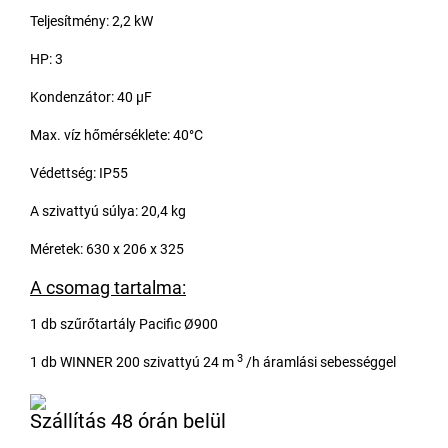
Teljesítmény: 2,2 kW
HP: 3
Kondenzátor: 40 μF
Max. víz hőmérséklete: 40°C
Védettség: IP55
A szivattyú súlya: 20,4 kg
Méretek: 630 x 206 x 325
A csomag tartalma:
1 db szűrőtartály Pacific Ø900
3
1 db WINNER 200 szivattyú 24 m
/h áramlási sebességgel
Szállítás 48 órán belül