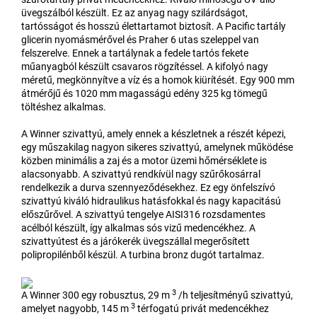
üvegszálból készült. Ez az anyag nagy szilárdságot,
tartósságot és hosszú élettartamot biztosít. A Pacific tartály
glicerin nyomásmérővel és Praher 6 utas szeleppel van
felszerelve. Ennek a tartálynak a fedele tartós fekete
műanyagból készült csavaros rögzítéssel. A kifolyó nagy
méretű, megkönnyítve a víz és a homok kiürítését. Egy 900 mm
átmérőjű és 1020 mm magasságú edény 325 kg tömegű
töltéshez alkalmas.
A Winner szivattyú, amely ennek a készletnek a részét képezi,
egy műszakilag nagyon sikeres szivattyú, amelynek működése
közben minimális a zaj és a motor üzemi hőmérséklete is
alacsonyabb. A szivattyú rendkívül nagy szűrőkosárral
rendelkezik a durva szennyeződésekhez. Ez egy önfelszívó
szivattyú kiváló hidraulikus hatásfokkal és nagy kapacitású
előszűrővel. A szivattyú tengelye AISI316 rozsdamentes
acélból készült, így alkalmas sós vizű medencékhez. A
szivattyútest és a járókerék üvegszállal megerősített
polipropilénből készül. A turbina bronz dugót tartalmaz.
3
A Winner 300 egy robusztus, 29 m
/h teljesítményű szivattyú,
3
amelyet nagyobb, 145 m
térfogatú privát medencékhez