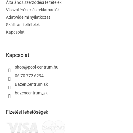
Általános szerződési feltételek
c
Visszatérések és reklamációk
Adatvédelmi nyilatkozat
Szállítási feltételek
Kapcsolat
Kapcsolat
shop
@
pool-centrum.hu
06 70 772 6294
BazenCentrum.sk
bazencentrum_sk
Fizetési lehetőségek