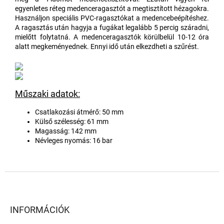
egyenletes réteg medenceragasztót a megtisztított hézagokra.
Használjon speciális PVC-ragasztókat a medencebeépítéshez.
A ragasztás után hagyja a fugákat legalább 5 percig száradni,
mielőtt folytatná. A medenceragasztók körülbelül 10-12 óra
alatt megkeményednek. Ennyi idő után elkezdheti a szűrést.
Műszaki adatok:
Csatlakozási átmérő: 50 mm
Külső szélesség: 61 mm
Magasság: 142 mm
Névleges nyomás: 16 bar
L
á
b
l
INFORMÁCIÓK
é