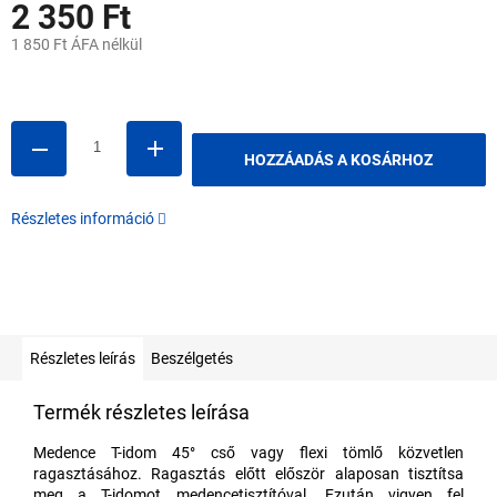
2 350 Ft
1 850 Ft ÁFA nélkül
Egységár:
HOZZÁADÁS A KOSÁRHOZ
Részletes információ
Részletes leírás
Beszélgetés
Termék részletes leírása
Medence T-idom 45° cső vagy flexi tömlő közvetlen
ragasztásához. Ragasztás előtt először alaposan tisztítsa
meg a T-idomot medencetisztítóval. Ezután vigyen fel