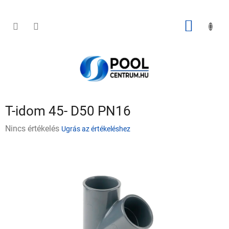
Ugrás
a
fő
KOSÁR
tartalomhoz
T-idom 45- D50 PN16
A
Nincs értékelés
Ugrás az értékeléshez
termék
átlagos
értékelése
5-
ből
0,0
csillag.