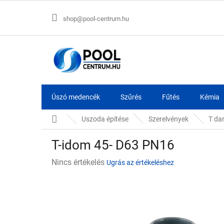
Ugrás
a
shop@pool-centrum.hu
fő
tartalomhoz
Úszó medencék
Szűrés
Fűtés
Kémia
Kezdőlap
Uszoda építése
Szerelvények
T da
T-idom 45- D63 PN16
A
Nincs értékelés
Ugrás az értékeléshez
termék
átlagos
értékelése
5-
ből