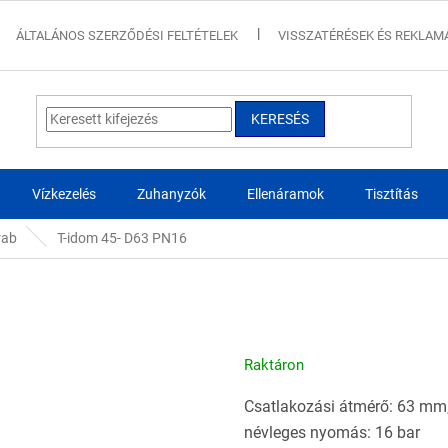
ÁLTALÁNOS SZERZŐDÉSI FELTÉTELEK
VISSZATÉRÉSEK ÉS REKLAM
KERESÉS
Vízkezelés
Zuhanyzók
Ellenáramok
Tisztítás
rab
T-idom 45- D63 PN16
Raktáron
Csatlakozási átmérő: 63 mm
névleges nyomás: 16 bar