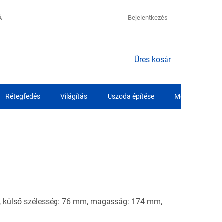
ÁCIÓK
ADATVÉDELMI NYILATKOZAT
Bejelentkezés
SZÁLLÍTÁSI FELTÉTELEK
KOSÁR
Üres kosár
Rétegfedés
Világítás
Uszoda építése
Medence fóliák
, külső szélesség: 76 mm, magasság: 174 mm,