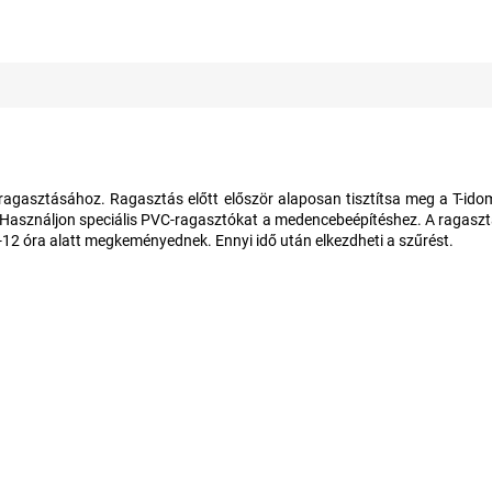
ragasztásához. Ragasztás előtt először alaposan tisztítsa meg a T-idom
Használjon speciális PVC-ragasztókat a medencebeépítéshez. A ragasztá
-12 óra alatt megkeményednek. Ennyi idő után elkezdheti a szűrést.