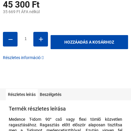
45 300 Ft
35 669 Ft ÁFA nélkül
Egységár:
HOZZÁADÁS A KOSÁRHOZ
Részletes információ
Részletes leírás
Beszélgetés
Termék részletes leírása
Medence T-idom 90° cső vagy flexi tömlő közvetlen
ragasztásához. Ragasztás előtt először alaposan tisztítsa
meg a T-idomot medencetisztítóval. Ezután vigyen fel