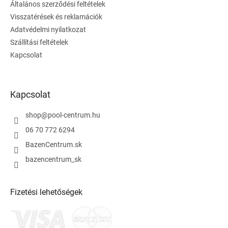
Általános szerződési feltételek
c
Visszatérések és reklamációk
Adatvédelmi nyilatkozat
Szállítási feltételek
Kapcsolat
Kapcsolat
shop
@
pool-centrum.hu
06 70 772 6294
BazenCentrum.sk
bazencentrum_sk
Fizetési lehetőségek