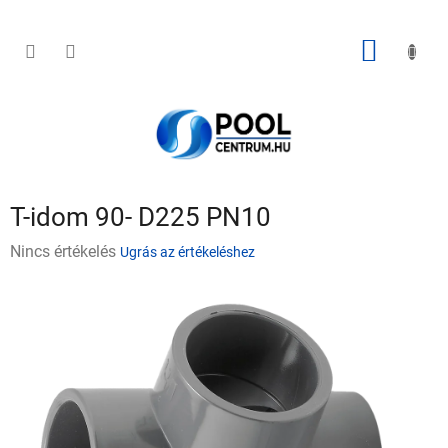
Ugrás
a
fő
KOSÁR
tartalomhoz
T-idom 90- D225 PN10
A
Nincs értékelés
Ugrás az értékeléshez
termék
átlagos
értékelése
5-
ből
0,0
csillag.