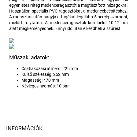
egyenletes réteg medenceragasztót a megtisztított hézagokra.
Használjon speciális PVC-ragasztókat a medencebeépítéshez.
A ragasztás után hagyja a fugákat legalább 5 percig száradni,
mielőtt folytatná. A medenceragasztók körülbelül 10-12 óra
alatt megkeményednek. Ennyi idő után elkezdheti a szűrést.
Műszaki adatok:
Csatlakozási átmérő: 225 mm
Külső szélesség: 252 mm
Magasság: 470 mm
Névleges nyomás: 10 bar
L
á
b
l
INFORMÁCIÓK
é