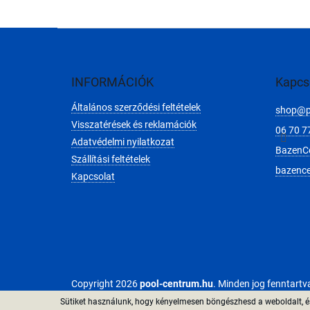
L
á
b
l
INFORMÁCIÓK
Kapcs
é
Általános szerződési feltételek
c
shop
@
Visszatérések és reklamációk
06 70 7
Adatvédelmi nyilatkozat
BazenC
Szállítási feltételek
bazenc
Kapcsolat
Copyright 2026
pool-centrum.hu
. Minden jog fenntartv
Sütiket használunk, hogy kényelmesen böngészhesd a weboldalt, és