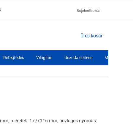
ÁCIÓK
ADATVÉDELMI NYILATKOZAT
Bejelentkezés
SZÁLLÍTÁSI FELTÉTELEK
KOSÁR
Üres kosár
Rétegfedés
Világítás
Uszoda építése
Medence fóliák
 mm, méretek: 177x116 mm, névleges nyomás: