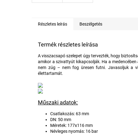
Részletes leírás
Beszélgetés
Termék részletes leírása
A visszacsapó szelepet úgy tervezték, hogy biztosí
amikor a szivattyút kikapcsolják. Ha a medencében a 
nem zúg – nem fog üresen futni. Javasoljuk a vis
élettartamát.
Műszaki adatok:
Csatlakozás: 63 mm
DN: 50 mm
Méretek: 177x116 mm
Névleges nyomás: 16 bar