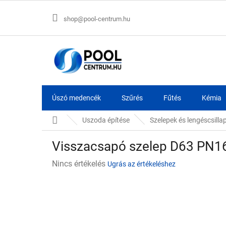
Ugrás
a
shop@pool-centrum.hu
fő
tartalomhoz
Úszó medencék
Szűrés
Fűtés
Kémia
Kezdőlap
Uszoda építése
Szelepek és lengéscsilla
Visszacsapó szelep D63 PN1
A
Nincs értékelés
Ugrás az értékeléshez
termék
átlagos
értékelése
5-
ből