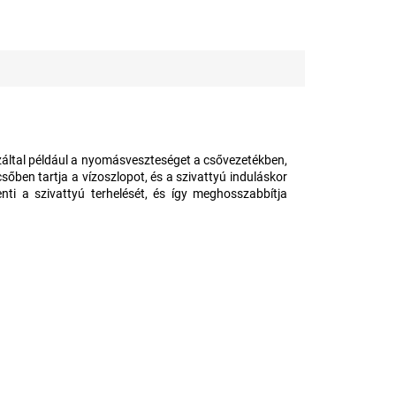
záltal például a nyomásveszteséget a csővezetékben,
sőben tartja a vízoszlopot, és a szivattyú induláskor
ti a szivattyú terhelését, és így meghosszabbítja