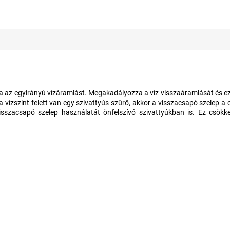
tsa az egyirányú vízáramlást. Megakadályozza a víz visszaáramlását és e
vízszint felett van egy szivattyús szűrő, akkor a visszacsapó szelep a c
szacsapó szelep használatát önfelszívó szivattyúkban is. Ez csökken