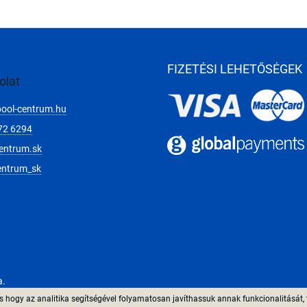
FIZETÉSI LEHETŐSÉGEK
olat
pool-centrum.hu
72 6294
entrum.sk
entrum_sk
a.
 hogy az analitika segítségével folyamatosan javíthassuk annak funkcionalitását, 