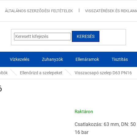
ÁLTALÁNOS SZERZŐDÉSI FELTÉTELEK
VISSZATÉRÉSEK ÉS REKLAM
KERESÉS
Vízkezelés
Zuhanyzók
Ellenáramok
Tisztítás
pítók
Ellenőrizd a szelepeket
Visszacsapó szelep D63 PN16
6
Raktáron
Csatlakozás: 63 mm, DN: 50
16 bar